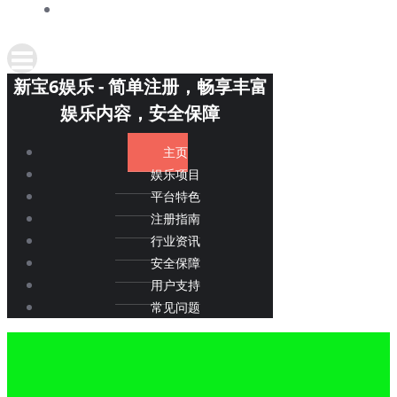
常见问题
新宝6娱乐 - 简单注册，畅享丰富
娱乐内容，安全保障
主页
娱乐项目
平台特色
注册指南
行业资讯
安全保障
用户支持
常见问题